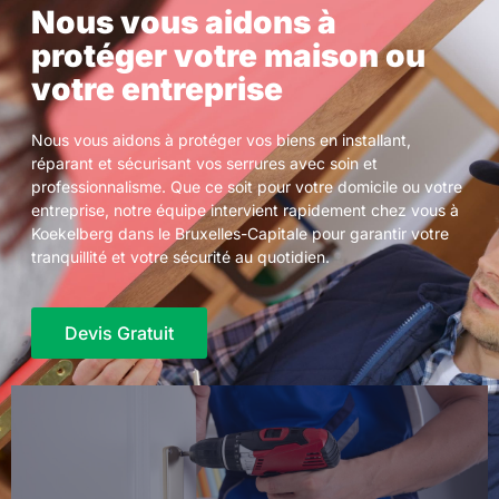
Nous vous aidons à
protéger votre maison ou
votre entreprise
Nous vous aidons à protéger vos biens en installant,
réparant et sécurisant vos serrures avec soin et
professionnalisme. Que ce soit pour votre domicile ou votre
entreprise, notre équipe intervient rapidement chez vous à
Koekelberg dans le Bruxelles-Capitale pour garantir votre
tranquillité et votre sécurité au quotidien.
Devis Gratuit