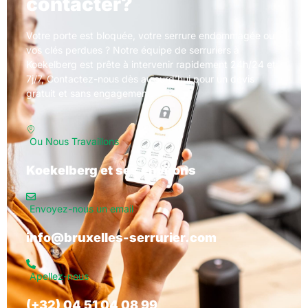
contacter?
Votre porte est bloquée, votre serrure endommagée ou
vos clés perdues ? Notre équipe de serruriers à
Koekelberg est prête à intervenir rapidement 24h/24 et
7j/7, Contactez-nous dès aujourd’hui pour un devis
gratuit et sans engagement.
Ou Nous Travaillons
Koekelberg et ses environs
Envoyez-nous un email
info@bruxelles-serrurier.com
Apellez-nous
(+32) 04 51 04 08 99